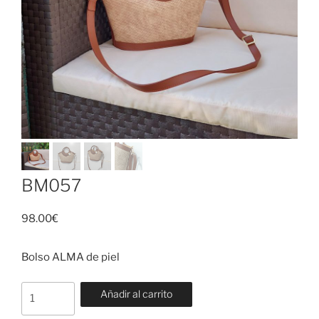
BM057
98.00
€
Bolso ALMA de piel
BM057
Añadir al carrito
cantidad