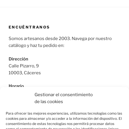
ENCUÉNTRANOS
Somos artesanos desde 2003. Navega por nuestro
catálogo y haz tu pedido en:
Dirección
Calle Pizarro, 9
10003, Cáceres
Horario
De Lunes a Viernes: 9:30h a 13:30h | 17:30 a 21:00h
Gestionar el consentimiento
Sábado: 10:30h a 14:00h |
de las cookies
Teléfono
Para ofrecer las mejores experiencias, utilizamos tecnologías como las
cookies para almacenar y/o acceder a la información del dispositivo. El
615664955
consentimiento de estas tecnologías nos permitirá procesar datos
como el comportamiento de navegación o las identificaciones únicas