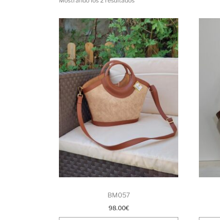
Mostrando los 2 resultados
BM057
98.00
€