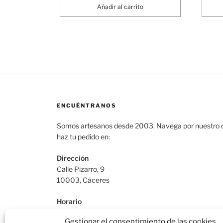
Añadir al carrito
ENCUÉNTRANOS
Somos artesanos desde 2003. Navega por nuestro c
haz tu pedido en:
Dirección
Calle Pizarro, 9
10003, Cáceres
Horario
De Lunes a Viernes: 9:30h a 13:30h | 17:30 a 21:00
Gestionar el consentimiento de las cookies