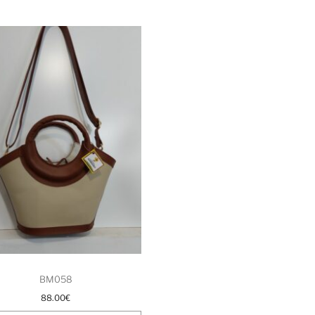
BM058
88.00
€