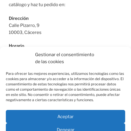
catálogo y haz tu pedido en:
Dirección
Calle Pizarro, 9
10003, Cáceres
Horario
De Lunes a Viernes: 9:30h a 13:30h | 17:30 a 21:00h
Gestionar el consentimiento
Sábado: 10:30h a 14:00h |
de las cookies
Teléfono
Para ofrecer las mejores experiencias, utilizamos tecnologías como las
cookies para almacenar y/o acceder a la información del dispositivo. El
615664955
consentimiento de estas tecnologías nos permitirá procesar datos
como el comportamiento de navegación o las identificaciones únicas
en este sitio. No consentir o retirar el consentimiento, puede afectar
negativamente a ciertas características y funciones.
Facebook
Instagram
Correo
Aceptar
electrónico
Denegar