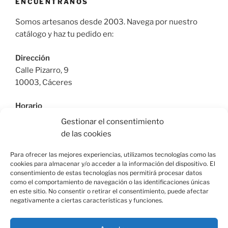
ENCUÉNTRANOS
Somos artesanos desde 2003. Navega por nuestro
catálogo y haz tu pedido en:
Dirección
Calle Pizarro, 9
10003, Cáceres
Horario
De Lunes a Viernes: 9:30h a 13:30h | 17:30 a 21:00h
Gestionar el consentimiento
Sábado: 10:30h a 14:00h |
de las cookies
Teléfono
Para ofrecer las mejores experiencias, utilizamos tecnologías como las
cookies para almacenar y/o acceder a la información del dispositivo. El
615664955
consentimiento de estas tecnologías nos permitirá procesar datos
como el comportamiento de navegación o las identificaciones únicas
en este sitio. No consentir o retirar el consentimiento, puede afectar
negativamente a ciertas características y funciones.
Facebook
Instagram
Correo