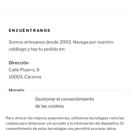
ENCUÉNTRANOS
Somos artesanos desde 2003. Navega por nuestro
catálogo y haz tu pedido en:
Dirección
Calle Pizarro, 9
10003, Cáceres
Horario
De Lunes a Viernes: 9:30h a 13:30h | 17:30 a 21:00h
Gestionar el consentimiento
Sábado: 10:30h a 14:00h |
de las cookies
Teléfono
Para ofrecer las mejores experiencias, utilizamos tecnologías como las
cookies para almacenar y/o acceder a la información del dispositivo. El
615664955
consentimiento de estas tecnologías nos permitirá procesar datos