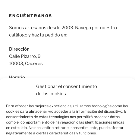
ENCUÉNTRANOS
Somos artesanos desde 2003. Navega por nuestro
catálogo y haz tu pedido en:
Dirección
Calle Pizarro, 9
10003, Cáceres
Horario
De Lunes a Viernes: 9:30h a 13:30h | 17:30 a 21:00h
Gestionar el consentimiento
Sábado: 10:30h a 14:00h |
de las cookies
Teléfono
Para ofrecer las mejores experiencias, utilizamos tecnologías como las
cookies para almacenar y/o acceder a la información del dispositivo. El
615664955
consentimiento de estas tecnologías nos permitirá procesar datos
como el comportamiento de navegación o las identificaciones únicas
en este sitio. No consentir o retirar el consentimiento, puede afectar
negativamente a ciertas características y funciones.