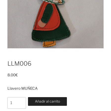
LLM006
8.00
€
Llavero MUÑECA
LLM006
Añadir al carrito
cantidad