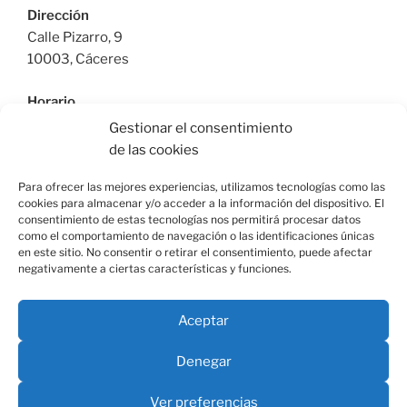
Dirección
Calle Pizarro, 9
10003, Cáceres
Horario
De Lunes a Viernes: 9:30h a 13:30h | 17:30 a 21:00h
Gestionar el consentimiento
Sábado: 10:30h a 14:00h |
de las cookies
Teléfono
Para ofrecer las mejores experiencias, utilizamos tecnologías como las
cookies para almacenar y/o acceder a la información del dispositivo. El
615664955
consentimiento de estas tecnologías nos permitirá procesar datos
como el comportamiento de navegación o las identificaciones únicas
en este sitio. No consentir o retirar el consentimiento, puede afectar
negativamente a ciertas características y funciones.
Facebook
Instagram
Correo
Aceptar
electrónico
Denegar
Aviso Legal
Términos y Condiciones
Envíos y devoluciones
Ver preferencias