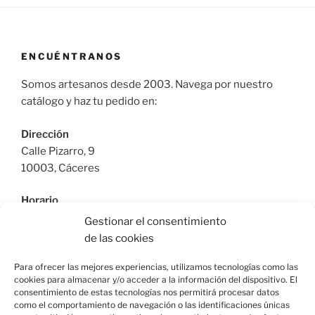
ENCUÉNTRANOS
Somos artesanos desde 2003. Navega por nuestro
catálogo y haz tu pedido en:
Dirección
Calle Pizarro, 9
10003, Cáceres
Horario
De Lunes a Viernes: 9:30h a 13:30h | 17:30 a 21:00h
Gestionar el consentimiento
Sábado: 10:30h a 14:00h |
de las cookies
Teléfono
Para ofrecer las mejores experiencias, utilizamos tecnologías como las
cookies para almacenar y/o acceder a la información del dispositivo. El
615664955
consentimiento de estas tecnologías nos permitirá procesar datos
como el comportamiento de navegación o las identificaciones únicas