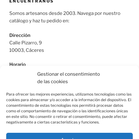
ENCUÉNTRANOS
Somos artesanos desde 2003. Navega por nuestro
catálogo y haz tu pedido en:
Dirección
Calle Pizarro, 9
10003, Cáceres
Horario
De Lunes a Viernes: 9:30h a 13:30h | 17:30 a 21:00h
Gestionar el consentimiento
Sábado: 10:30h a 14:00h |
de las cookies
Teléfono
Para ofrecer las mejores experiencias, utilizamos tecnologías como las
cookies para almacenar y/o acceder a la información del dispositivo. El
615664955
consentimiento de estas tecnologías nos permitirá procesar datos
como el comportamiento de navegación o las identificaciones únicas
en este sitio. No consentir o retirar el consentimiento, puede afectar
negativamente a ciertas características y funciones.
Facebook
Instagram
Correo