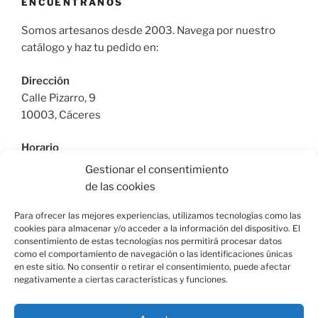
ENCUÉNTRANOS
Somos artesanos desde 2003. Navega por nuestro
catálogo y haz tu pedido en:
Dirección
Calle Pizarro, 9
10003, Cáceres
Horario
De Lunes a Viernes: 9:30h a 13:30h | 17:30 a 21:00h
Gestionar el consentimiento
Sábado: 10:30h a 14:00h |
de las cookies
Teléfono
Para ofrecer las mejores experiencias, utilizamos tecnologías como las
cookies para almacenar y/o acceder a la información del dispositivo. El
615664955
consentimiento de estas tecnologías nos permitirá procesar datos
como el comportamiento de navegación o las identificaciones únicas
en este sitio. No consentir o retirar el consentimiento, puede afectar
negativamente a ciertas características y funciones.
Facebook
Instagram
Correo