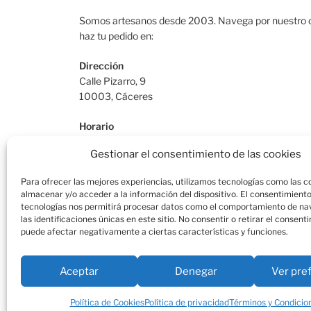
Somos artesanos desde 2003. Navega por nuestro c
haz tu pedido en:
Dirección
Calle Pizarro, 9
10003, Cáceres
Horario
De Lunes a Viernes: 9:30h a 13:30h | 17:30 a 21:00
Gestionar el consentimiento de las cookies
Sábado: 10:30h a 14:00h |
Para ofrecer las mejores experiencias, utilizamos tecnologías como las c
Teléfono
almacenar y/o acceder a la información del dispositivo. El consentimient
615664955
tecnologías nos permitirá procesar datos como el comportamiento de na
las identificaciones únicas en este sitio. No consentir o retirar el consent
puede afectar negativamente a ciertas características y funciones.
Aceptar
Denegar
Ver pre
Facebook
Instagram
Correo
electrónico
Política de Cookies
Política de privacidad
Términos y Condicio