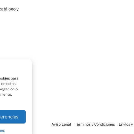
atálogo y
h
ookies para
o de estas
vegación o
imiento,
ferencias
Aviso Legal
Términos y Condiciones
Envíos y
nes