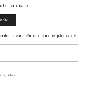
lso hecho a mano
arrito
alquier variación de color que quieras o el
mbre
,
Bolsos