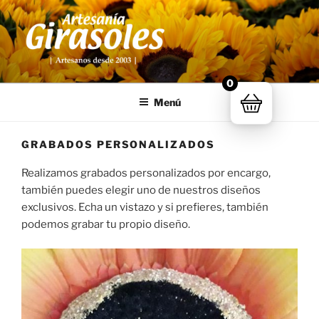
Saltar
al
contenido
ARTESANÍA GIRASOLES
Artesanía de Extremadura
0
Menú
GRABADOS PERSONALIZADOS
Realizamos grabados personalizados por encargo,
también puedes elegir uno de nuestros diseños
exclusivos. Echa un vistazo y si prefieres, también
podemos grabar tu propio diseño.