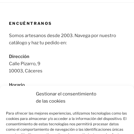
ENCUÉNTRANOS
Somos artesanos desde 2003. Navega por nuestro
catálogo y haz tu pedido en:
Dirección
Calle Pizarro, 9
10003, Cáceres
Horario
De Lunes a Viernes: 9:30h a 13:30h | 17:30 a 21:00h
Gestionar el consentimiento
Sábado: 10:30h a 14:00h |
de las cookies
Teléfono
Para ofrecer las mejores experiencias, utilizamos tecnologías como las
cookies para almacenar y/o acceder a la información del dispositivo. El
615664955
consentimiento de estas tecnologías nos permitirá procesar datos
como el comportamiento de navegación o las identificaciones únicas