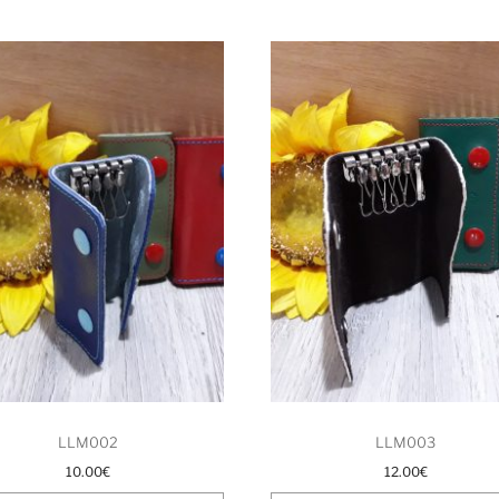
LLM002
LLM003
10.00
€
12.00
€