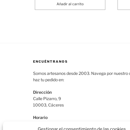
Añadir al carrito
ENCUÉNTRANOS
Somos artesanos desde 2003. Navega por nuestro c
haz tu pedido en:
Dirección
Calle Pizarro, 9
10003, Cáceres
Horario
De Lunes a Viernes: 9:30h a 13:30h | 17:30 a 21:00
Gestionar el consentimiento de las cookies