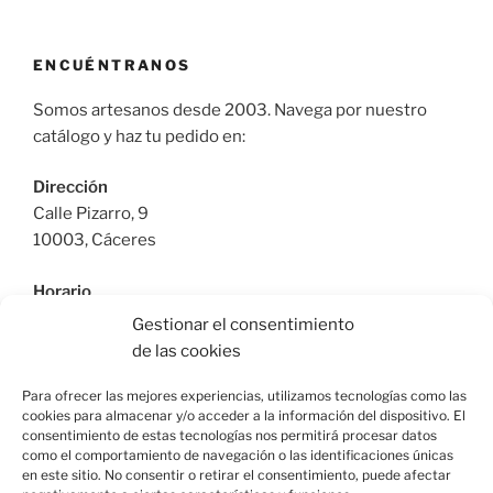
ENCUÉNTRANOS
Somos artesanos desde 2003. Navega por nuestro
catálogo y haz tu pedido en:
Dirección
Calle Pizarro, 9
10003, Cáceres
Horario
De Lunes a Viernes: 9:30h a 13:30h | 17:30 a 21:00h
Gestionar el consentimiento
Sábado: 10:30h a 14:00h |
de las cookies
Teléfono
Para ofrecer las mejores experiencias, utilizamos tecnologías como las
cookies para almacenar y/o acceder a la información del dispositivo. El
615664955
consentimiento de estas tecnologías nos permitirá procesar datos
como el comportamiento de navegación o las identificaciones únicas
en este sitio. No consentir o retirar el consentimiento, puede afectar