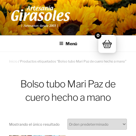
Saltar
al
contenido
ARTESANÍA GIRASOLES
Artesanía de Extremadura
0
Menú
Inicio
/ Productos etiquetados “Bolso tubo Mari Paz de cuero hecho a mano”
Bolso tubo Mari Paz de
cuero hecho a mano
Mostrando el único resultado