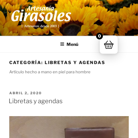
Saltar
al
contenido
ARTESANÍA GIRASOLES
Artesanía de Extremadura
0
Menú
CATEGORÍA:
LIBRETAS Y AGENDAS
Artículo hecho a mano en piel para hombre
PUBLICADO
ABRIL 2, 2020
EL
Libretas y agendas