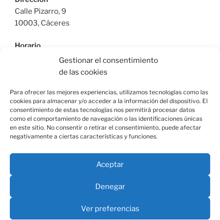
Calle Pizarro, 9
10003, Cáceres
Horario
De Lunes a Viernes: 9:30h a 13:30h | 17:30 a 21:00h
Gestionar el consentimiento
Sábado: 10:30h a 14:00h |
de las cookies
Teléfono
Para ofrecer las mejores experiencias, utilizamos tecnologías como las
cookies para almacenar y/o acceder a la información del dispositivo. El
615664955
consentimiento de estas tecnologías nos permitirá procesar datos
como el comportamiento de navegación o las identificaciones únicas
en este sitio. No consentir o retirar el consentimiento, puede afectar
negativamente a ciertas características y funciones.
Facebook
Instagram
Correo
Aceptar
electrónico
Denegar
Aviso Legal
Términos y Condiciones
Envíos y devoluciones
Ver preferencias
Política de Cookies
Política de privacidad